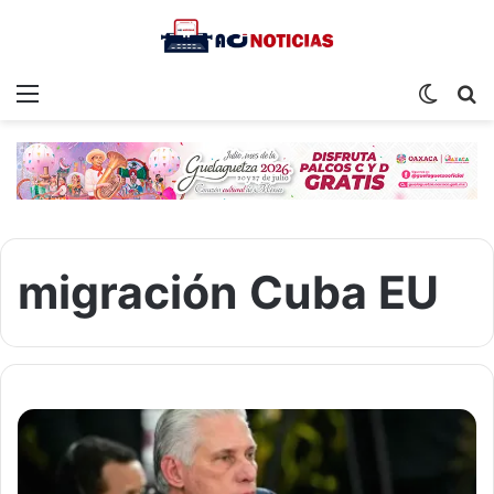
Menu
Switch
S
skin
fo
migración Cuba EU