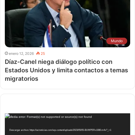
Mundo
enero 12, 2026
25
Díaz-Canel niega diálogo político con
Estados Unidos y limita contactos a temas
migratorios
Reproductor
Media error: Format(s) not supported or source(s) not found
de
vídeo
Descargar archivo: https://acinoticias.com/wp-content/uploads/2023/05/05-BUMPERx1080.m4v?_=1