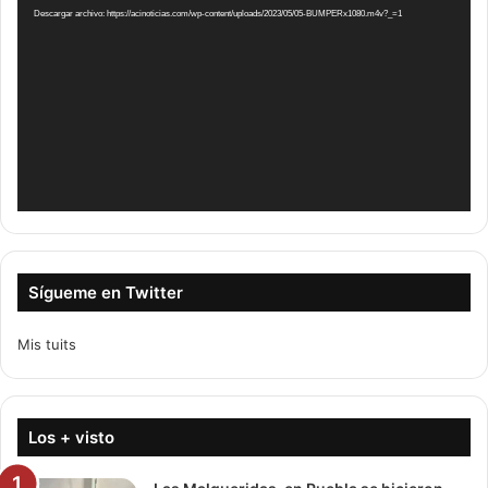
vídeo
Descargar archivo: https://acinoticias.com/wp-content/uploads/2023/05/05-BUMPERx1080.m4v?_=1
Sígueme en Twitter
Mis tuits
Los + visto