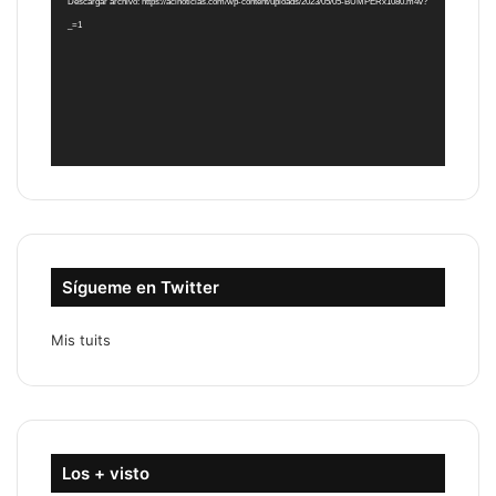
Descargar archivo: https://acinoticias.com/wp-content/uploads/2023/05/05-BUMPERx1080.m4v?
_=1
Sígueme en Twitter
Mis tuits
Los + visto