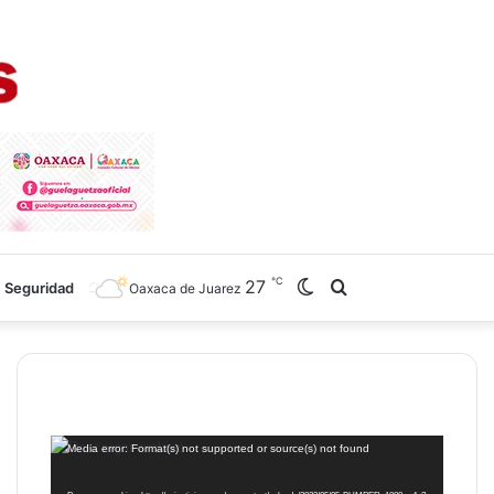
℃
27
Switch
Search
Seguridad
Oaxaca de Juarez
skin
for
Reproductor
Media error: Format(s) not supported or source(s) not found
de
vídeo