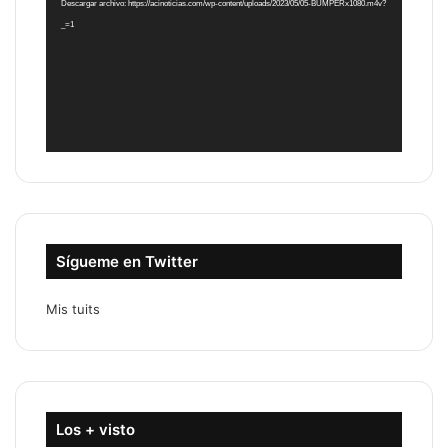
Descargar archivo: https://acinoticias.com/wp-content/uploads/2023/05/05-BUMPERx1080.m4v?
_=1
Sígueme en Twitter
Mis tuits
Los + visto