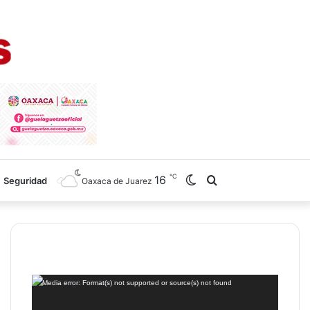
℃
16
Switch
Search
Seguridad
Oaxaca de Juarez
skin
for
Reproductor
Media error: Format(s) not supported or source(s) not found
de
vídeo