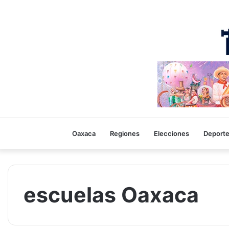
Oaxaca
Regiones
Elecciones
Deport
escuelas Oaxaca